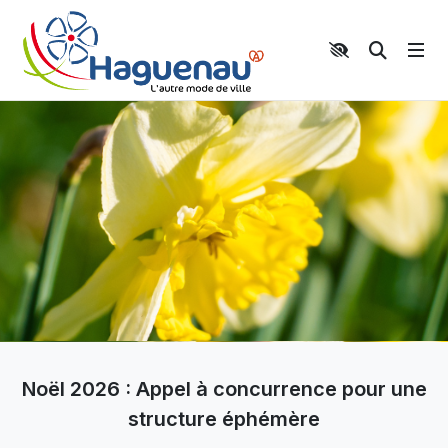
Panneau de gestion des cookies
Aller au contenu principal
Aller au menu
Aller au moteur de recherche
Moteur 
Noël 2026 : Appel à concurrence pour une
structure éphémère