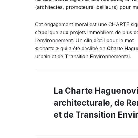
(architectes, promoteurs, bailleurs) pour
Cet engagement moral est une CHARTE signé
s’applique aux projets immobiliers de plus 
l’environnement. Un clin d’œil pour le mot
« charte » qui a été décliné en
C
harte
H
agu
urbain et de
T
ransition
E
nvironnemental.
La Charte Haguenovi
architecturale, de R
et de Transition Env