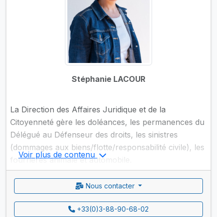
Stéphanie LACOUR
La Direction des Affaires Juridique et de la
Citoyenneté gère les doléances, les permanences du
Délégué au Défenseur des droits, les sinistres
(dommages aux biens/flotte/responsabilité civile), les
Voir plus de contenu
fourrières animale et automobile.
Nous contacter
Elle délivre des récépissés de licences restaurants,
de ventes au déballage et de ventes en liquidation,
+33(0)3-88-90-68-02
ainsi que des autorisations de stationnement de taxis