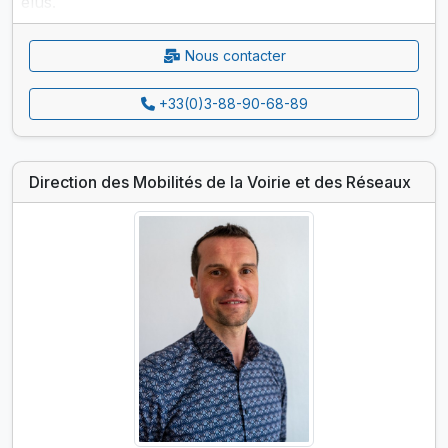
élus.
Nous contacter
Elle assure la gestion technique des équipements du
bâti et veille au respect des règles de sécurité. Elle a
+33(0)3-88-90-68-89
également pour mission de pourvoir Haguenau en
nouveaux bâtiments publics ou de transformer de
manière lourde des bâtiments existants.
Direction des Mobilités de la Voirie et des Réseaux