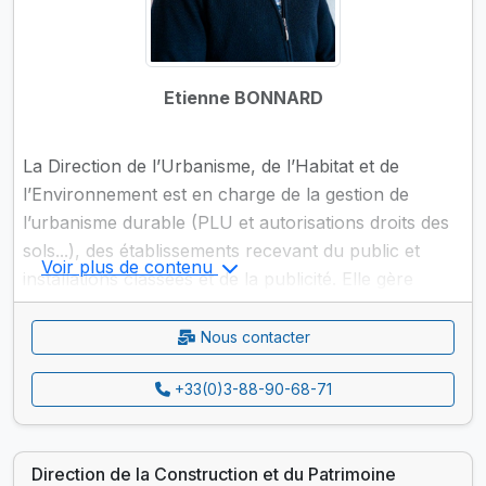
Etienne BONNARD
La Direction de l’Urbanisme, de l’Habitat et de
l’Environnement est en charge de la gestion de
l’urbanisme durable (PLU et autorisations droits des
sols...), des établissements recevant du public et
Voir plus de contenu
installations classées et de la publicité. Elle gère
également les occupations du domaine public (dont
terrasses, marchés...), les transactions
Nous contacter
immobilières/foncières, ainsi que la stratégie en
+33(0)3-88-90-68-71
matière d'habitat.
En matière environnementale, elle assure notamment
Direction de la Construction et du Patrimoine
la gestion des forêts et jardins familiaux, la mise en