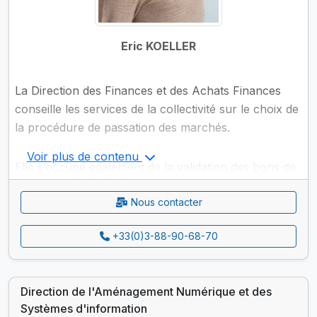
Eric KOELLER
La Direction des Finances et des Achats Finances
conseille les services de la collectivité sur le choix de
la procédure de passation des marchés.
Voir plus de contenu
Elle s’occupe également de la validation des bons de
commande passés par les services, de la passation
Nous contacter
et du suivi des marchés publics, du traitement
administratif des conventions hors marchés publics,
+33(0)3-88-90-68-70
et de la prise en charge des procédures de
délégation de service public.
Direction de l'Aménagement Numérique et des
Systèmes d'information