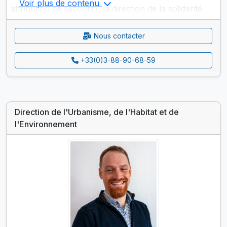
Voir plus de contenu
attribution de secours), la direction de la solidarité
assure la mise en œuvre de la politique définie par
les élus en partenariat avec les institutions publiques
Nous contacter
et privées de la ville. Dans le cadre d'un convention
+33(0)3-88-90-68-59
signée avec la CeA, le CCAS assure
l'accompagnement des bénéficiaires du RSA.
Direction de l'Urbanisme, de l'Habitat et de
l'Environnement